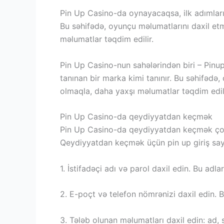
Pin Up Casino-da oynayacaqsa, ilk adımları
Bu səhifədə, oyunçu məlumatlarını daxil et
məlumatlar təqdim edilir.
Pin Up Casino-nun sahələrindən biri – Pinu
tanınan bir marka kimi tanınır. Bu səhifədə
olmaqla, daha yaxşı məlumatlar təqdim edili
Pin Up Casino-da qeydiyyatdan keçmək
Pin Up Casino-da qeydiyyatdan keçmək çox 
Qeydiyyatdan keçmək üçün pin up giriş say
1. İstifadəçi adı və parol daxil edin. Bu adla
2. E-poçt və telefon nömrənizi daxil edin. 
3. Tələb olunan məlumatları daxil edin: ad, 