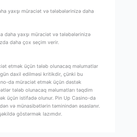
daha yaxşı müraciət və tələbələrinizə daha
a daha yaxşı müraciət və tələbələrinizə
ızda daha çox seçim verir.
aciət etmək üçün tələb olunacaq məlumatlar
ün daxil edilməsi kritikdir, çünki bu
asino-da müraciət etmək üçün dəstək
mətlər tələb olunacaq məlumatları təqdim
ək üçün istifadə olunur. Pin Up Casino-da
dən və münasibətlərin təminindən əsaslanır.
əkildə göstərmək lazımdır.