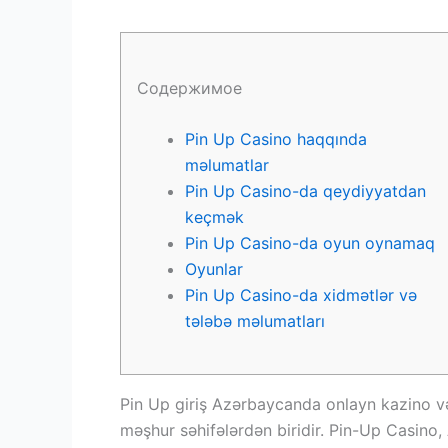
Содержимое
Pin Up Casino haqqında
məlumatlar
Pin Up Casino-da qeydiyyatdan
keçmək
Pin Up Casino-da oyun oynamaq
Oyunlar
Pin Up Casino-da xidmətlər və
tələbə məlumatları
Pin Up giriş Azərbaycanda onlayn kazino və q
məşhur səhifələrdən biridir. Pin-Up Casino, 