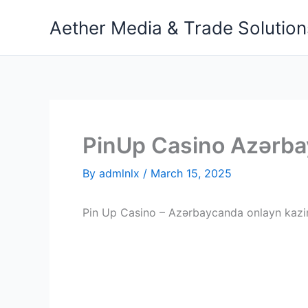
Skip
Aether Media & Trade Solution
to
content
PinUp Casino Azərba
By
admlnlx
/
March 15, 2025
Pin Up Casino – Azərbaycanda onlayn kazi