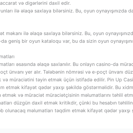
ccarat və digərlərini daxil edir.
yunları ilə əlaqə saxlaya bilərsiniz. Bu, oyun oynayışınızda 
 məkanı ilə əlaqə saxlaya bilərsiniz. Bu, oyun oynayışınızd
o-da geniş bir oyun kataloqu var, bu da sizin oyun oynayışın
matları
atları əsasında əlaqə saxlanılır. Bu onlayn casino-da mür
oçt ünvanı yer alır. Tələbənin nömrəsi və e-poçt ünvanı düzg
k və müraciətini təyin etmək üçün istifadə edilir. Pin Up C
im etmək kifayət qədər yaxşı şəkildə göstərməlidir. Bu xid
etmək və müraciət müraciətçisinin məlumatlarını təhlil etm
arı düzgün daxil etmək kritikdir, çünki bu hesabın təhlilin
b olunacaq məlumatları təqdim etmək kifayət qədər yaxşı ş