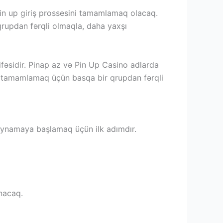
pin up giriş prossesini tamamlamaq olacaq.
rupdan fərqli olmaqla, daha yaxşı
fəsidir. Pinap az və Pin Up Casino adlarda
ini tamamlamaq üçün basqa bir qrupdan fərqli
oynamaya başlamaq üçün ilk adımdır.
unacaq.