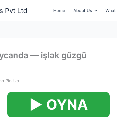
s Pvt Ltd
Home
About Us
What
ycanda — işlək güzgü
no Pin-Up
▶️ OYNA