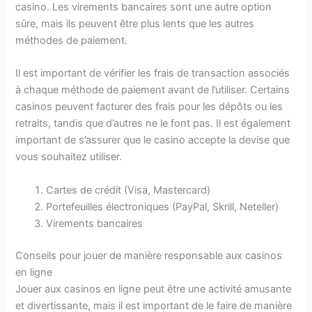
casino. Les virements bancaires sont une autre option
sûre, mais ils peuvent être plus lents que les autres
méthodes de paiement.
Il est important de vérifier les frais de transaction associés
à chaque méthode de paiement avant de l’utiliser. Certains
casinos peuvent facturer des frais pour les dépôts ou les
retraits, tandis que d’autres ne le font pas. Il est également
important de s’assurer que le casino accepte la devise que
vous souhaitez utiliser.
Cartes de crédit (Visa, Mastercard)
Portefeuilles électroniques (PayPal, Skrill, Neteller)
Virements bancaires
Conseils pour jouer de manière responsable aux casinos
en ligne
Jouer aux casinos en ligne peut être une activité amusante
et divertissante, mais il est important de le faire de manière