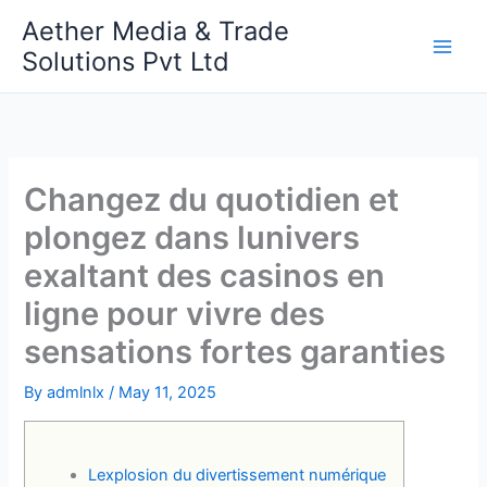
Skip
Aether Media & Trade
to
Solutions Pvt Ltd
content
Changez du quotidien et
plongez dans lunivers
exaltant des casinos en
ligne pour vivre des
sensations fortes garanties
By
admlnlx
/
May 11, 2025
Lexplosion du divertissement numérique