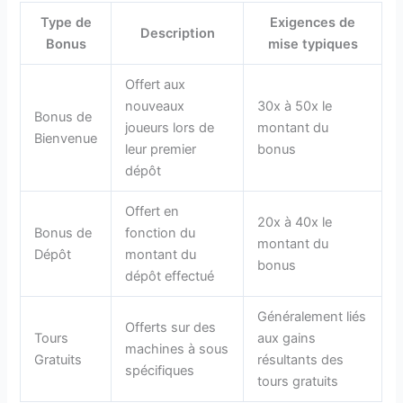
Type de
Exigences de
Description
Bonus
mise typiques
Offert aux
nouveaux
30x à 50x le
Bonus de
joueurs lors de
montant du
Bienvenue
leur premier
bonus
dépôt
Offert en
20x à 40x le
Bonus de
fonction du
montant du
Dépôt
montant du
bonus
dépôt effectué
Généralement liés
Offerts sur des
Tours
aux gains
machines à sous
Gratuits
résultants des
spécifiques
tours gratuits