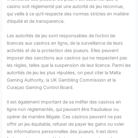
casino soit réglementé par une autorité de jeu reconnue,
qui veille à ce qu’il respecte des normes strictes en matière
d’équité et de transparence.
Les autorités de jeu sont responsables de l’octroi de
licences aux casinos en ligne, de la surveillance de leurs
activités et de la protection des joueurs. Elles peuvent
imposer des sanctions aux casinos qui ne respectent pas
les règles, telles que la suspension de leur licence. Parmi les
autorités de jeu les plus réputées, on peut citer la Malta
Gaming Authority, la UK Gambling Commission et la
Curaçao Gaming Control Board.
Il est également important de se méfier des casinos en
ligne non réglementés, qui peuvent être frauduleux ou
opérer de manière illégale. Ces casinos peuvent ne pas
offrir un jeu équitable, refuser de payer les gains ou voler
les informations personnelles des joueurs. Il est donc